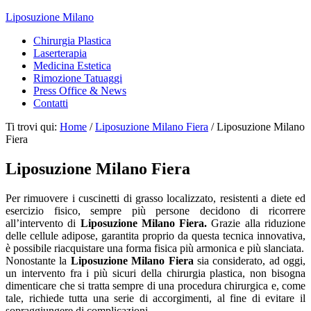
Liposuzione Milano
Chirurgia Plastica
Laserterapia
Medicina Estetica
Rimozione Tatuaggi
Press Office & News
Contatti
Ti trovi qui:
Home
/
Liposuzione Milano Fiera
/
Liposuzione Milano
Fiera
Liposuzione Milano Fiera
Per rimuovere i cuscinetti di grasso localizzato, resistenti a diete ed
esercizio fisico, sempre più persone decidono di ricorrere
all’intervento di
Liposuzione Milano Fiera.
Grazie alla riduzione
delle cellule adipose, garantita proprio da questa tecnica innovativa,
è possibile riacquistare una forma fisica più armonica e più slanciata.
Nonostante la
L
iposuzione Milano Fiera
sia considerato, ad oggi,
un intervento fra i più sicuri della chirurgia plastica, non bisogna
dimenticare che si tratta sempre di una procedura chirurgica e, come
tale, richiede tutta una serie di accorgimenti, al fine di evitare il
sopraggiungere di complicazioni.