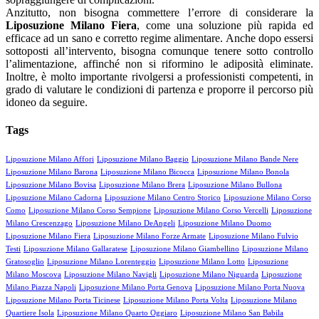
Anzitutto, non bisogna commettere l’errore di considerare la
L
iposuzione Milano Fiera
, come una soluzione più rapida ed
efficace ad un sano e corretto regime alimentare. Anche dopo essersi
sottoposti all’intervento, bisogna comunque tenere sotto controllo
l’alimentazione, affinché non si riformino le adiposità eliminate.
Inoltre, è molto importante rivolgersi a professionisti competenti, in
grado di valutare le condizioni di partenza e proporre il percorso più
idoneo da seguire.
Tags
Liposuzione Milano Affori
Liposuzione Milano Baggio
Liposuzione Milano Bande Nere
Liposuzione Milano Barona
Liposuzione Milano Bicocca
Liposuzione Milano Bonola
Liposuzione Milano Bovisa
Liposuzione Milano Brera
Liposuzione Milano Bullona
Liposuzione Milano Cadorna
Liposuzione Milano Centro Storico
Liposuzione Milano Corso
Como
Liposuzione Milano Corso Sempione
Liposuzione Milano Corso Vercelli
Liposuzione
Milano Crescenzago
Liposuzione Milano DeAngeli
Liposuzione Milano Duomo
Liposuzione Milano Fiera
Liposuzione Milano Forze Armate
Liposuzione Milano Fulvio
Testi
Liposuzione Milano Gallaratese
Liposuzione Milano Giambellino
Liposuzione Milano
Gratosoglio
Liposuzione Milano Lorenteggio
Liposuzione Milano Lotto
Liposuzione
Milano Moscova
Liposuzione Milano Navigli
Liposuzione Milano Niguarda
Liposuzione
Milano Piazza Napoli
Liposuzione Milano Porta Genova
Liposuzione Milano Porta Nuova
Liposuzione Milano Porta Ticinese
Liposuzione Milano Porta Volta
Liposuzione Milano
Quartiere Isola
Liposuzione Milano Quarto Oggiaro
Liposuzione Milano San Babila