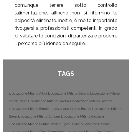
comunque tenere sotto controllo
l’alimentazione, affinché non si riformino le
adiposità eliminate. inoltre, è molto importante
rivolgersi a professionisti competenti, in grado
di valutare le condizioni di partenza e proporre
il percorso più idoneo da seguire.
TAGS
Liposuzione Milano Affori
Liposuzione Milano Baggio
Liposuzione Milano
Bande Nere
Liposuzione Milano Barona
Liposuzione Milano Bicocca
Liposuzione Milano Bonola
Liposuzione Milano Bovisa
Liposuzione Milano
Brera
Liposuzione Milano Bullona
Liposuzione Milano Cadorna
Liposuzione Milano Centro Storico
Liposuzione Milano Corso Como
Liposuzione Milano Corso Sempione
Liposuzione Milano Corso Vercelli